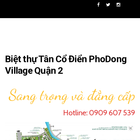
Skip
View
View
View
nhaphobietthuquan2
NhaPhoBietThu
nhaphobiet
to
profile
profile
profile
on
on
on
content
Facebook
Twitter
Instagram
Biệt thự Tân Cổ Điển PhoDong
Village Quận 2
Sang trọng và đẳng cấp
Hotline: 0909 607 539