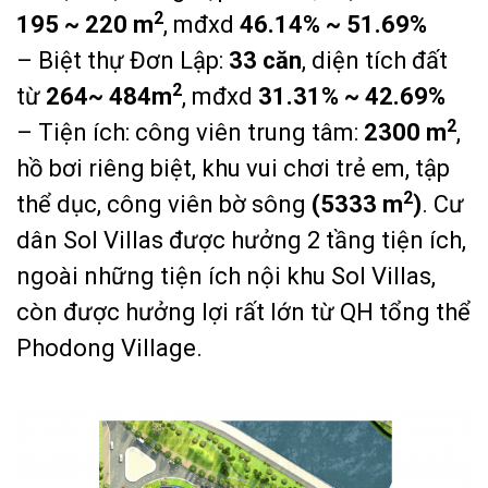
2
195 ~ 220 m
, mđxd
46.14% ~ 51.69%
– Biệt thự Đơn Lập:
33 căn
, diện tích đất
2
từ
264~ 484m
, mđxd
31.31% ~ 42.69%
2
– Tiện ích: công viên trung tâm:
2300 m
,
hồ bơi riêng biệt, khu vui chơi trẻ em, tập
2
thể dục, công viên bờ sông
(5333 m
)
. Cư
dân Sol Villas được hưởng 2 tầng tiện ích,
ngoài những tiện ích nội khu Sol Villas,
còn được hưởng lợi rất lớn từ QH tổng thể
Phodong Village.