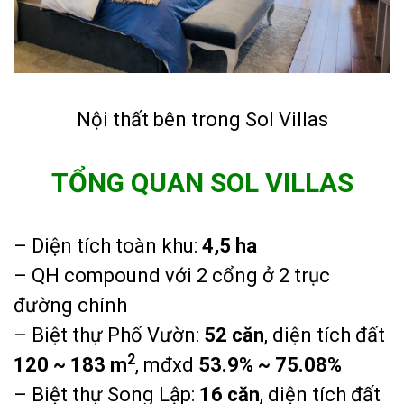
Nội thất bên trong Sol Villas
TỔNG QUAN SOL VILLAS
– Diện tích toàn khu:
4,5 ha
– QH compound với 2 cổng ở 2 trục
đường chính
– Biệt thự Phố Vườn:
52 căn
, diện tích đất
2
120 ~ 183 m
, mđxd
53.9% ~ 75.08%
– Biệt thự Song Lập:
16 căn
, diện tích đất