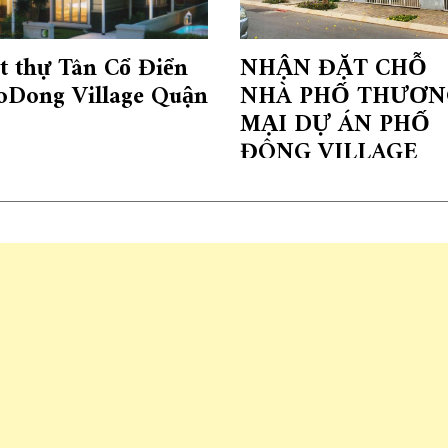
ệt thự Tân Cổ Điển
NHẬN ĐẶT CHỖ
oDong Village Quận
NHÀ PHỐ THƯƠN
MẠI DỰ ÁN PHỐ
ĐÔNG VILLAGE
QUẬN 2