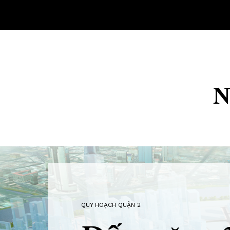
Skip
to
content
N
QUY HOẠCH QUẬN 2