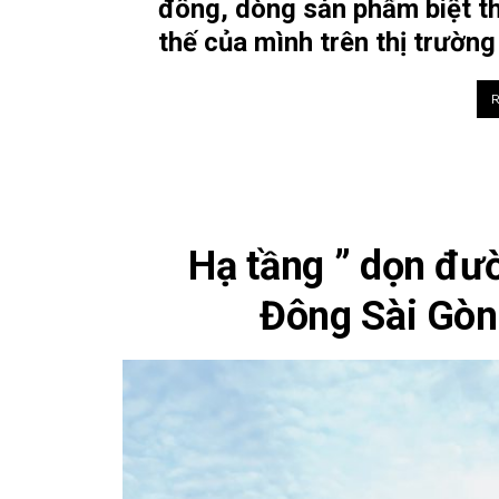
đông, dòng sản phẩm biệt th
thế của mình trên thị trườn
Hạ tầng ” dọn đư
Đông Sài Gòn