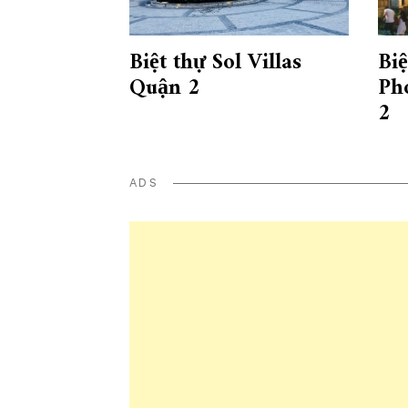
Biệt thự Sol Villas
Bi
Quận 2
Ph
2
ADS