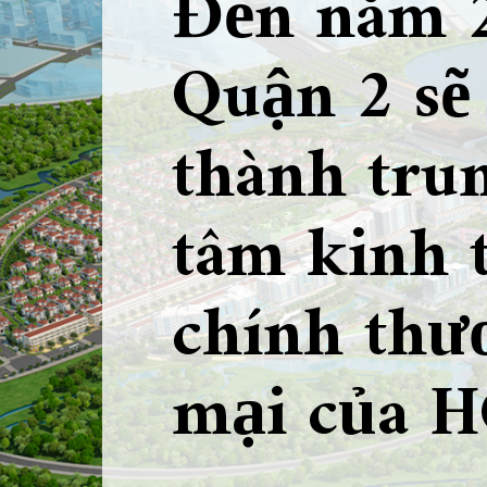
Đến năm 
Quận 2 sẽ
thành tru
tâm kinh t
chính thư
mại của 