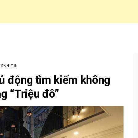
BẢN TIN
hủ động tìm kiếm không
g “Triệu đô”