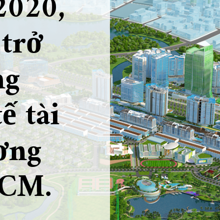
2020,
 trở
ng
ế tài
ơng
HCM.