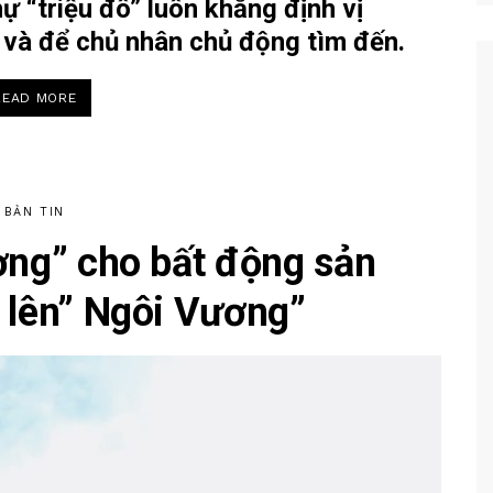
ự “triệu đô” luôn khẳng định vị
g và để chủ nhân chủ động tìm đến.
“GIỚI
READ MORE
THƯỢNG
LƯU
CHỦ
ĐỘNG
TÌM
KIẾM
KHÔNG
GIAN
BẢN TIN
SỐNG
“TRIỆU
ĐÔ””
ờng” cho bất động sản
 lên” Ngôi Vương”