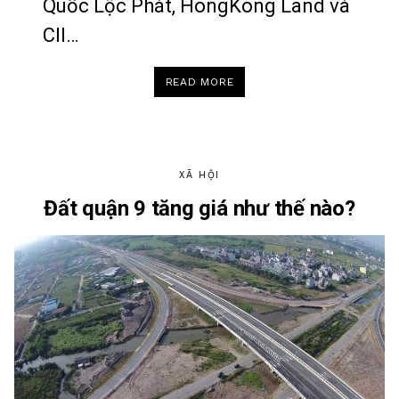
Quốc Lộc Phát, HongKong Land và
CII…
“ĐIỂM
READ MORE
DANH
NHỮNG
DỰ
ÁN
BĐS
TỶ
ĐÔ
ĐANG
ĐƯỢC
XÃ HỘI
ĐẦU
TƯ
Đất quận 9 tăng giá như thế nào?
Ở
THỦ
THIÊM”