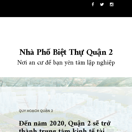
Skip
View
View
View
nhaphobietthuquan2
NhaPhoBietThu
nhaphobiet
to
profile
profile
profile
on
on
on
content
Facebook
Twitter
Instagram
Nhà Phố Biệt Thự Quận 2
Nơi an cư để bạn yên tâm lập nghiệp
QUY HOẠCH QUẬN 2
Đến năm 2020, Quận 2 sẽ trở
thành trung tâm kinh tế tài