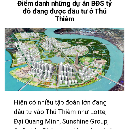
Điểm danh những dự án BĐS tỷ
LÊN”
NGÔI
đô đang được đầu tư ở Thủ
VƯƠNG””
Thiêm
Hiện có nhiều tập đoàn lớn đang
đầu tư vào Thủ Thiêm như Lotte,
Đại Quang Minh, Sunshine Group,