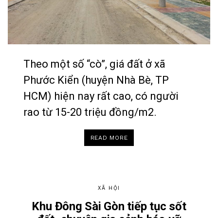
Theo một số “cò”, giá đất ở xã
Phước Kiển (huyện Nhà Bè, TP
HCM) hiện nay rất cao, có người
rao từ 15-20 triệu đồng/m2.
“GIÁ
READ MORE
ĐẤT
Ở
CÁC
KHU
DÂN
CƯ
TẠI
XÃ
XÃ HỘI
PHƯỚC
KIỂN
BÂY
Khu Đông Sài Gòn tiếp tục sốt
GIỜ
BAO
NHIÊU?”