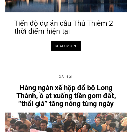
Tiến độ dự án cầu Thủ Thiêm 2
thời điểm hiện tại
“TIẾN
READ MORE
ĐỘ
XÂY
DỰNG
CẦU
THỦ
THIÊM
2
KẾT
NỐI
XÃ HỘI
QUẬN
1
Hàng ngàn xế hộp đổ bộ Long
VỚI
QUẬN
Thành, ồ ạt xuống tiền gom đất,
2”
“thổi giá” tăng nóng từng ngày