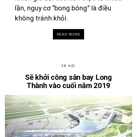
lần, nguy cơ “bong bóng” là điều
không tránh khỏi.
“KHU
READ MORE
ĐÔNG
SÀI
GÒN
TIẾP
TỤC
SỐT
ĐẤT,
CHUYÊN
GIA
XÃ HỘI
CẢNH
BÁO
Sẽ khởi công sân bay Long
VỠ
BONG
Thành vào cuối năm 2019
BÓNG”