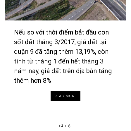
Nếu so với thời điểm bắt đầu cơn
sốt đất tháng 3/2017, giá đất tại
quận 9 đã tăng thêm 13,19%, còn
tính từ tháng 1 đến hết tháng 3
năm nay, giá đất trên địa bàn tăng
thêm hơn 8%.
“ĐẤT
READ MORE
QUẬN
9
TĂNG
GIÁ
NHƯ
THẾ
NÀO?”
XÃ HỘI