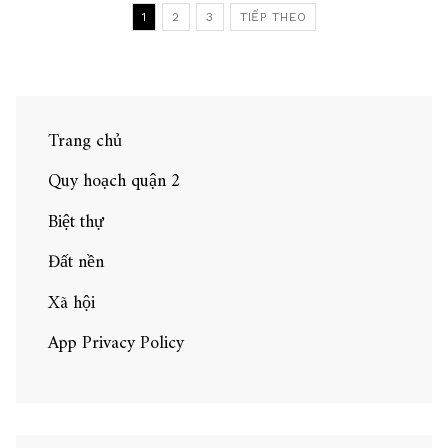
Điều
LONG
1
2
3
TIẾP THEO
THÀNH,
hướng
Ồ
ẠT
bài
XUỐNG
TIỀN
GOM
viết
ĐẤT,
“THỔI
GIÁ”
TĂNG
Trang chủ
NÓNG
TỪNG
NGÀY”
Quy hoạch quận 2
Biệt thự
Đất nền
Xã hội
App Privacy Policy