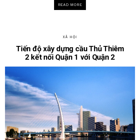
“SẼ
READ MORE
KHỞI
CÔNG
SÂN
BAY
LONG
THÀNH
VÀO
CUỐI
XÃ HỘI
NĂM
2019”
Tiến độ xây dựng cầu Thủ Thiêm
2 kết nối Quận 1 với Quận 2