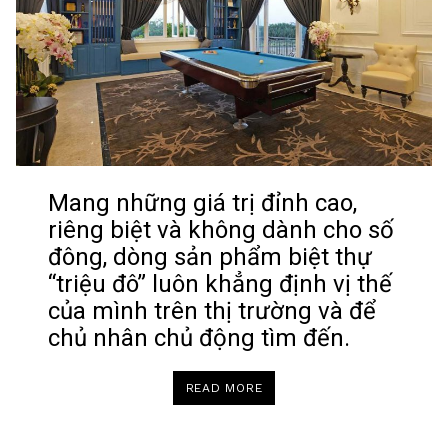
Mang những giá trị đỉnh cao,
riêng biệt và không dành cho số
đông, dòng sản phẩm biệt thự
“triệu đô” luôn khẳng định vị thế
của mình trên thị trường và để
chủ nhân chủ động tìm đến.
“GIỚI
READ MORE
THƯỢNG
LƯU
CHỦ
ĐỘNG
TÌM