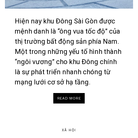
Hiện nay khu Đông Sài Gòn được
mệnh danh là “ông vua tốc độ” của
thị trường bất động sản phía Nam.
Một trong những yếu tố hình thành
“ngôi vương” cho khu Đông chính
là sự phát triển nhanh chóng từ
mạng lưới cơ sở hạ tầng.
“HẠ
READ MORE
TẦNG
”
DỌN
ĐƯỜNG”
CHO
BẤT
ĐỘNG
SẢN
XÃ HỘI
ĐÔNG
SÀI
GÒN