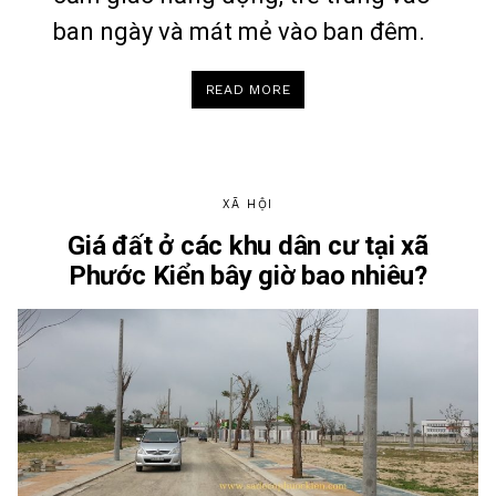
ban ngày và mát mẻ vào ban đêm.
“CĂN
READ MORE
HỘ
NHỎ
ĐẸP
KHIẾN
BẠN
CHẲNG
MUỐN
RỜI
XÃ HỘI
XA”
Giá đất ở các khu dân cư tại xã
Phước Kiển bây giờ bao nhiêu?