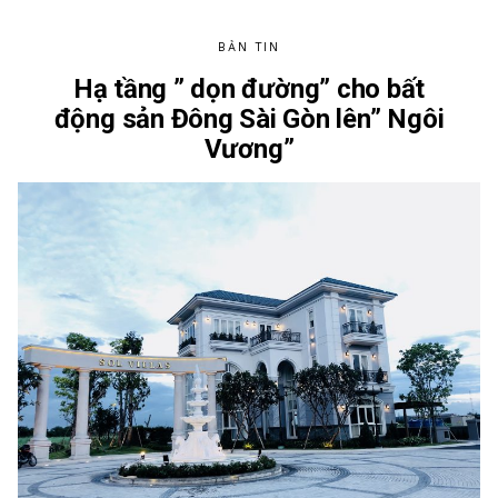
KIẾM
KHÔNG
GIAN
BẢN TIN
SỐNG
“TRIỆU
ĐÔ””
Hạ tầng ” dọn đường” cho bất
động sản Đông Sài Gòn lên” Ngôi
Vương”